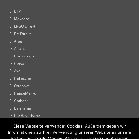
DFV
Maxcare
ERGO Direkt
DA Direkt
Arag
Allianz
Nürnberger
Getsafe
Axa
Hallesche
Ottonova
HanseMerkur
Gothaer
Barmenia
Die Bayerische
Diese Webseite verwendet Cookies. Außerdem geben wir
Seiten
Informationen zu Ihrer Verwendung unserer Website an unsere
Partner für soziale Medien, Werbung, Tracking und Analysen