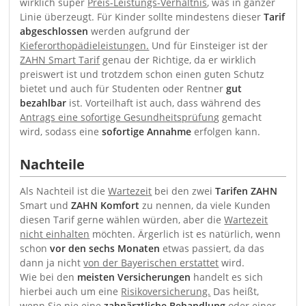
wirklich super
Preis-Leistungs-Verhältnis
, was in ganzer
Linie überzeugt. Für Kinder sollte mindestens dieser
Tarif
abgeschlossen
werden aufgrund der
Kieferorthopädieleistungen.
Und für Einsteiger ist der
ZAHN Smart Tarif
genau der Richtige, da er wirklich
preiswert ist und trotzdem schon einen guten Schutz
bietet und auch für Studenten oder Rentner
gut
bezahlbar
ist. Vorteilhaft ist auch, dass während des
Antrags eine sofortige Gesundheitsprüfun
g gemacht
wird, sodass eine
sofortige Annahme
erfolgen kann.
Nachteile
Als Nachteil ist die
Wartezeit
bei den zwei
Tarifen ZAHN
Smart und
ZAHN Komfort
zu nennen, da viele Kunden
diesen Tarif gerne wählen würden, aber die
Wartezeit
nicht einhalten
möchten. Ärgerlich ist es natürlich, wenn
schon
vor den sechs Monaten
etwas passiert, da das
dann ja nicht
von der Bayerischen erstattet
wird.
Wie bei den
meisten Versicherungen
handelt es sich
hierbei auch um eine
Risikoversicherung.
Das heißt,
wenn Sie nie eine
zahnärztliche Behandlung
oder einer