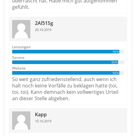
überrascht hat. Habe mich gut aufgenommen
gefühlt.
2Al51Sg
20.10.2019
Leistungen
96%
Service
95%
Website
96%
So weit ganz zufriedenstellend, auch wenn ich
halt noch keine Vorfälle zu beklagen hatte (toi,
toi, toi). Kann demnach kein vollwertiges Urteil
an dieser Stelle abgeben.
Kapp
10.10.2019