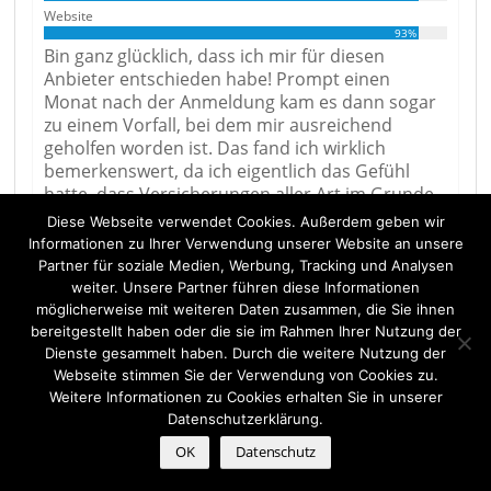
Website
93%
Bin ganz glücklich, dass ich mir für diesen
Anbieter entschieden habe! Prompt einen
Monat nach der Anmeldung kam es dann sogar
zu einem Vorfall, bei dem mir ausreichend
geholfen worden ist. Das fand ich wirklich
bemerkenswert, da ich eigentlich das Gefühl
hatte, dass Versicherungen aller Art im Grunde
immer versuchen, den Kosten möglichst aus
Diese Webseite verwendet Cookies. Außerdem geben wir
dem Weg zu gehen und wirklich nur das zu
Informationen zu Ihrer Verwendung unserer Website an unsere
erstatten, was überhaupt nicht umgangen
Partner für soziale Medien, Werbung, Tracking und Analysen
werden kann. Ich hatte bei der Bayerischen also
weiter. Unsere Partner führen diese Informationen
das Gefühl, als Kunde wirklich wertgeschätzt zu
möglicherweise mit weiteren Daten zusammen, die Sie ihnen
werden! Das ist glaube ich ein sehr
bereitgestellt haben oder die sie im Rahmen Ihrer Nutzung der
entscheidender Faktor, sobald man sich für
Dienste gesammelt haben. Durch die weitere Nutzung der
oder gegen einen solchen Anbieter entscheidet,
Webseite stimmen Sie der Verwendung von Cookies zu.
Weitere Informationen zu Cookies erhalten Sie in unserer
weshalb ich euch das hier nicht vorenthalten
Datenschutzerklärung.
wollte! Letztendlich kann ich euch also mitteilen,
dass ich sehr zufrieden bin mit meiner Wahl und
OK
Datenschutz
euch sehr ans Herz legen kann, euch einmal mit